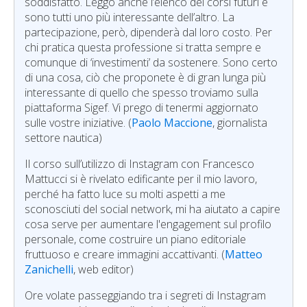
soddisfatto. Leggo anche l’elenco dei corsi futuri e
sono tutti uno più interessante dell’altro. La
partecipazione, però, dipenderà dal loro costo. Per
chi pratica questa professione si tratta sempre e
comunque di ‘investimenti’ da sostenere. Sono certo
di una cosa, ciò che proponete è di gran lunga più
interessante di quello che spesso troviamo sulla
piattaforma Sigef. Vi prego di tenermi aggiornato
sulle vostre iniziative. (
Paolo Maccione
, giornalista
settore nautica)
Il corso sull’utilizzo di Instagram con Francesco
Mattucci si è rivelato edificante per il mio lavoro,
perché ha fatto luce su molti aspetti a me
sconosciuti del social network, mi ha aiutato a capire
cosa serve per aumentare l'engagement sul profilo
personale, come costruire un piano editoriale
fruttuoso e creare immagini accattivanti. (
Matteo
Zanichelli
, web editor)
Ore volate passeggiando tra i segreti di Instagram