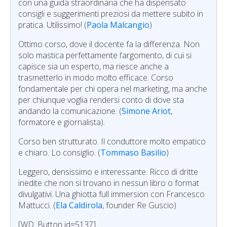
con una guida straordinaria che ha dispensato
consigli e suggerimenti preziosi da mettere subito in
pratica. Utilissimo! (
Paola Malcangio
)
Ottimo corso, dove il docente fa la differenza. Non
solo mastica perfettamente l’argomento, di cui si
capisce sia un esperto, ma riesce anche a
trasmetterlo in modo molto efficace. Corso
fondamentale per chi opera nel marketing, ma anche
per chiunque voglia rendersi conto di dove sta
andando la comunicazione. (
Simone Ariot
,
formatore e giornalista).
Corso ben strutturato. Il conduttore molto empatico
e chiaro. Lo consiglio. (
Tommaso Basilio
)
Leggero, densissimo e interessante. Ricco di dritte
inedite che non si trovano in nessun libro o format
divulgativi. Una ghiotta full immersion con Francesco
Mattucci. (
Ela Caldirola
, founder Re Guscio)
[WD_Button id=5137]