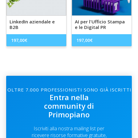
LinkedIn aziendale e
AI per l'Ufficio Stampa
B2B
e le Digital PR
197,00
€
197,00
€
OLTRE 7.000 PROFESSIONISTI SONO GIÀ ISCRITTI
Entra nella
community di
Primopiano
Iscriviti alla nostra mailing list per
ricevere risorse formative gratuite,