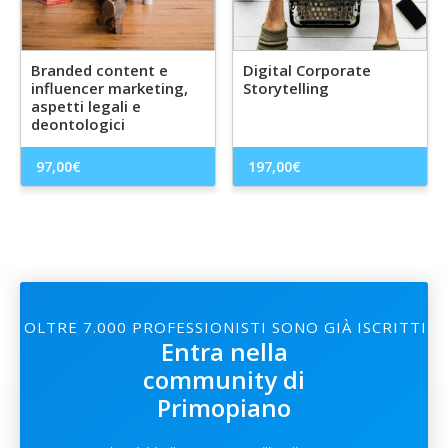
Branded content e
Digital Corporate
influencer marketing,
Storytelling
aspetti legali e
deontologici
97,00
€
197,00
€
OLTRE 7.000 PROFESSIONISTI SONO GIÀ ISCRITTI
Entra nella
community di
Primopiano