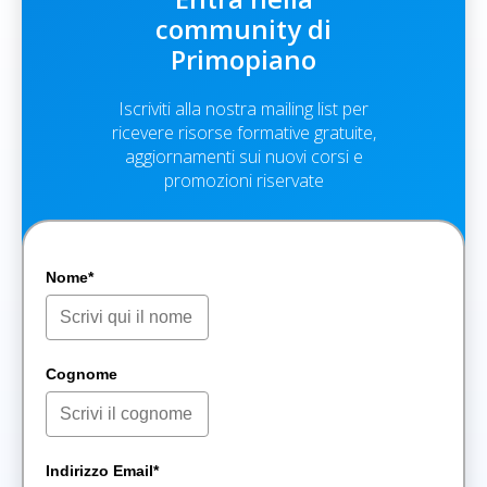
community di
Primopiano
Iscriviti alla nostra mailing list per
ricevere risorse formative gratuite,
aggiornamenti sui nuovi corsi e
promozioni riservate
Nome*
Cognome
Indirizzo Email*