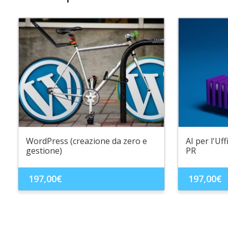
WordPress (creazione da zero e
AI per l'Uf
gestione)
PR
197,00
€
197,00
€