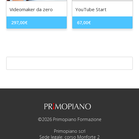
Videomaker da zero
YouTube Start
297,00
€
67,00
€
©2026 Primopiano Formazione
Primopiano scrl
Sede legale: corso Monforte 2