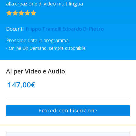
alla creazione di video multilingua
Docenti:
Filippo Tramelli
Edoardo Di Pietro
Prossime date in programma:
• Online On Demand, sempre disponibile
AI per Video e Audio
147,00
€
Procedi con l'iscrizione