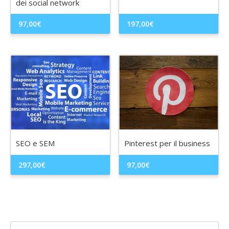
dei social network
97,00
€
197,00
€
SEO e SEM
Pinterest per il business
297,00
€
97,00
€