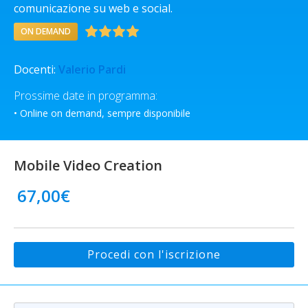
comunicazione su web e social.
ON DEMAND
Docenti:
Valerio Pardi
Prossime date in programma:
• Online on demand, sempre disponibile
Mobile Video Creation
67,00
€
Procedi con l'iscrizione