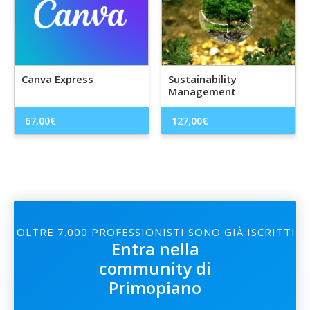
Canva Express
Sustainability
Management
67,00
€
127,00
€
OLTRE 7.000 PROFESSIONISTI SONO GIÀ ISCRITTI
Entra nella
community di
Primopiano