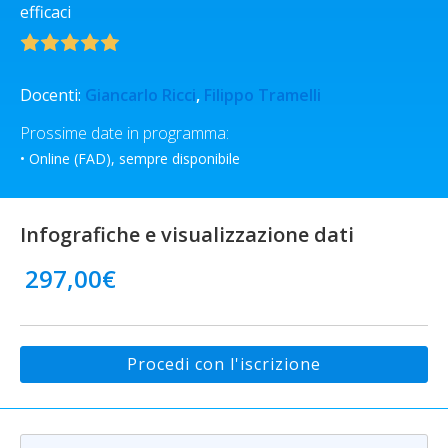
efficaci
Docenti:
Giancarlo Ricci
,
Filippo Tramelli
Prossime date in programma:
• Online (FAD), sempre disponibile
Infografiche e visualizzazione dati
297,00
€
Procedi con l'iscrizione